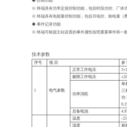
◆ 控制功能
※ 终端具有功率定值控制功能，包括时段功控、厂休
※ 终端具有电能量控制功能，包括月电控、购电量（
◆ 事件记录功能
※ 终端可根据主站设置的事件属性按照重要事件和一
技术参数
序
号
项 目
参
正常工作电压
3×
极限工作电压
±2
单
1
电气参数
三
功率消耗
功
0
后备电池
4
.
温度
-
25
湿度
相