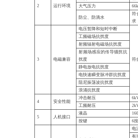
2
运行环境
大气压力
66
符
防尘、防滴水
求
电压暂降和短时中断
工频磁场抗扰度
射频辐射电磁场抗扰度
射频场感应的传导骚扰抗
3
电磁兼容
扰度
符合
静电放电抗扰度
电快速瞬变脉冲群抗扰度
阻尼振荡波抗扰度
浪涌抗扰度
冲击耐压
6k
4
安全性能
工频耐压
2
k
液晶
16
5
人机接口
按键
6
电
有