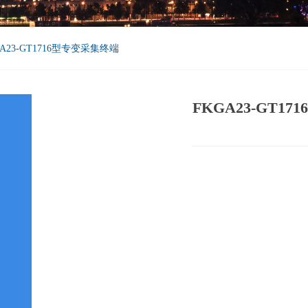
GA23-GT1716型专变采集终端
FKGA23-GT1