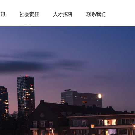
资讯
社会责任
人才招聘
联系我们
资讯
社会责任
人才招聘
联系我们