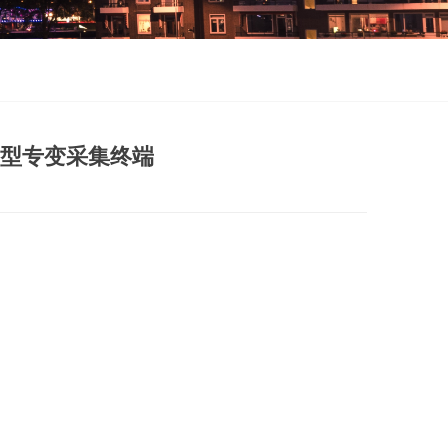
716型专变采集终端