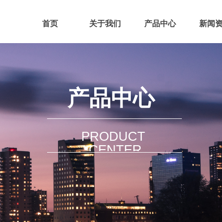
首页
关于我们
产品中心
新闻
首页
关于我们
产品中心
新闻
产品中心
PRODUCT
CENTER